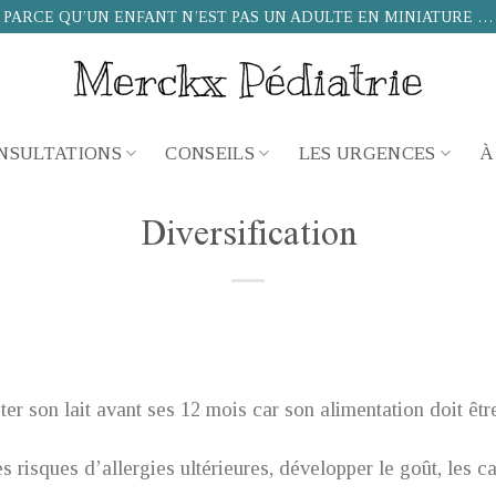
PARCE QU’UN ENFANT N’EST PAS UN ADULTE EN MINIATURE …
NSULTATIONS
CONSEILS
LES URGENCES
À
Diversification
ster son lait avant ses 12 mois car son alimentation doit êtr
es risques d’allergies ultérieures, développer le goût, les c