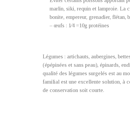
Eviter certains poissons apportant p
marlin, siki, requin et lamproie. La
bonite, empereur, grenadier, flétan, 
– œufs : 1⁄4 =10g protéines
Légumes : artichauts, aubergines, bettes
(épépinées et sans peau), épinards, endiv
qualité des légumes surgelés est au moi
familial est une excellente solution, à 
de conservation soit courte.