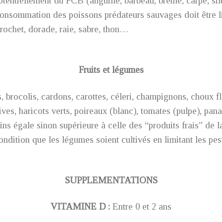
otentiellement du PCB (anguille, barbeau, brème, carpe, si
 consommation des poissons prédateurs sauvages doit être lim
brochet, dorade, raie, sabre, thon…
Fruits et légumes
, brocolis, cardons, carottes, céleri, champignons, choux fl
es, haricots verts, poireaux (blanc), tomates (pulpe), panais
ns égale sinon supérieure à celle des “produits frais” de l
condition que les légumes soient cultivés en limitant les pes
SUPPLEMENTATIONS
VITAMINE D :
Entre 0 et 2 ans