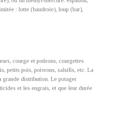
lure), ou du méthyl-mercure: espadon,
itée : lotte (baudroie), loup (bar),
eurs, courge et potirons, courgettes
, petits pois, poivrons, salsifis, etc. La
a grande distribution. Le potager
ticides et les engrais, et que leur durée