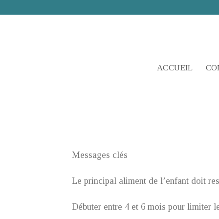
Skip
to
content
ACCUEIL
CO
Messages clés
Le principal aliment de l’enfant doit re
Débuter entre 4 et 6 mois pour limiter l