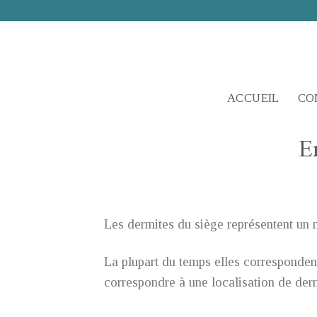
Skip
to
content
ACCUEIL
CO
E
Les dermites du siège représentent un 
La plupart du temps elles corresponden
correspondre à une localisation de de