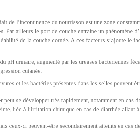
 fait de l’incontinence du nourrisson est une zone constam
es. Par ailleurs le port de couche entraine un phénomène d
éabilité de la couche cornée. A ces facteurs s’ajoute le fa
 du pH urinaire, augmenté par les uréases bactériennes fécale
agression cutanée.
evures et les bactéries présentes dans les selles peuvent êtr
 peut se développer très rapidement, notamment en cas de d
inte, liée à l’irritation chimique en cas de diarrhée allant à
mais ceux-ci peuvent-être secondairement atteints en cas d