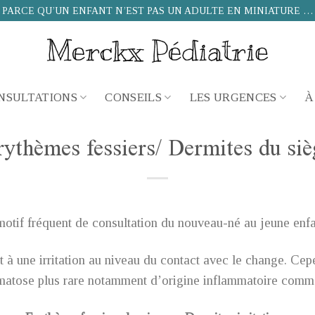
PARCE QU’UN ENFANT N’EST PAS UN ADULTE EN MINIATURE …
NSULTATIONS
CONSEILS
LES URGENCES
À
rythèmes fessiers/ Dermites du siè
motif fréquent de consultation du nouveau-né au jeune enfa
t à une irritation au niveau du contact avec le change. Ce
rmatose plus rare notamment d’origine inflammatoire comme