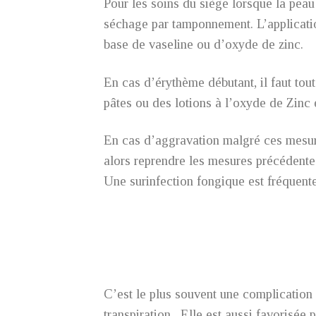
Pour les soins du siège lorsque la peau
séchage par tamponnement. L’application
base de vaseline ou d’oxyde de zinc.
En cas d’érythème débutant, il faut tou
pâtes ou des lotions à l’oxyde de Zinc e
En cas d’aggravation malgré ces mesures
alors reprendre les mesures précédentes 
Une surinfection fongique est fréquent
C’est le plus souvent une complication d
transpiration . Elle est aussi favorisée