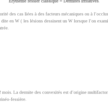
Erythème fessier classique = Dermites irritatives
.
rité des cas liées à des facteurs mécaniques ou à l’occlus
u dite en W ( les lésions dessinent un W lorsque l’on exami
ntrée.
2 mois. La dermite des convexités est d’origine multifactori
rinéo-fessière.