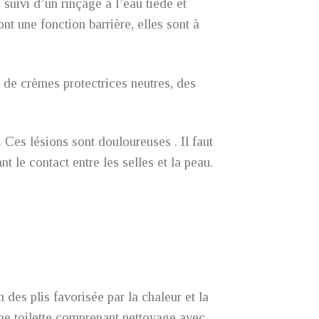
suivi d’un rinçage à l’eau tiède et
t une fonction barrière, elles sont à
 de crèmes protectrices neutres, des
Ces lésions sont douloureuses . Il faut
t le contact entre les selles et la peau.
 des plis favorisée par la chaleur et la
’une toilette comprenant nettoyage avec