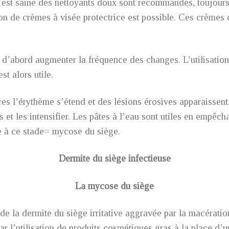
 est saine des nettoyants doux sont recommandés, toujours 
 de crèmes à visée protectrice est possible. Ces crèmes on
t d’abord augmenter la fréquence des changes. L’utilisation
st alors utile.
 l’érythème s’étend et des lésions érosives apparaissent. 
et les intensifier. Les pâtes à l’eau sont utiles en empêchan
e à ce stade= mycose du siège.
Dermite du siège infectieuse
La mycose du siège
e la dermite du siège irritative aggravée par la macération
 par l’utilisation de produits cosmétiques gras à la place d