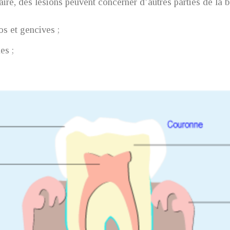
aire, des lésions peuvent concerner d’autres parties de la 
os et gencives ;
es ;