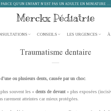
PARCE QU’UN ENFANT N’EST PAS UN ADULTE EN MINIATURE …
NSULTATIONS
CONSEILS
LES URGENCES
À
Traumatisme dentaire
 d’une ou plusieurs dents, causée par un choc
.
 plus souvent les «
dents de devant
» plus exposées (incisi
us rarement atteintes car mieux protégées.