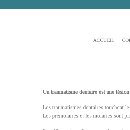
Skip
to
content
ACCUEIL
CO
Un traumatisme dentaire est une lésion
Les traumatismes dentaires touchent le
Les prémolaires et les molaires sont pl