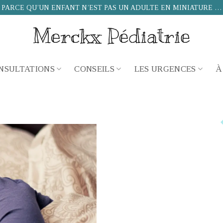
PARCE QU’UN ENFANT N’EST PAS UN ADULTE EN MINIATURE …
NSULTATIONS
CONSEILS
LES URGENCES
À