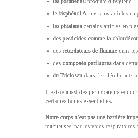
les parabènes
: produits d’hygiène
le bisphénol A
: certains articles en
les phtalates
certains articles en pl
des pesticides
comme la chlordéco
des
retardateurs de flamme
dans les
des
composés perfluorés
dans certa
du Triclosan
dans des déodorants ou
Il existe aussi des perturbateurs endo
certaines huiles essentielles.
Notre corps n’est pas une barrière imp
muqueuses, par les voies respiratoires 