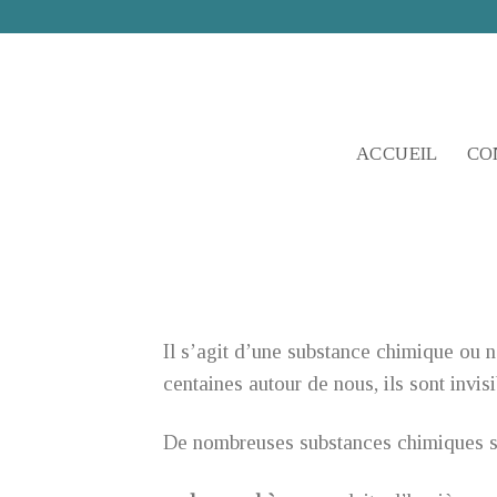
Skip
to
content
ACCUEIL
CO
Il s’agit d’une substance chimique ou na
centaines autour de nous, ils sont invis
De nombreuses substances chimiques sy