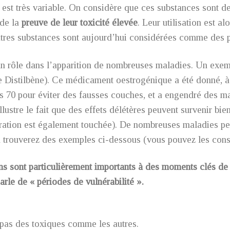
est très variable. On considère que ces substances sont de
 de la
preuve de leur toxicité élevée
. Leur utilisation est al
 autres substances sont aujourd’hui considérées comme des 
un rôle dans l’apparition de nombreuses maladies. Un exemp
de Distilbène). Ce médicament oestrogénique a été donné, à 
es 70 pour éviter des fausses couches, et a engendré des m
lustre le fait que des effets délétères peuvent survenir bie
ération est également touchée). De nombreuses maladies peu
 trouverez des exemples ci-dessous (vous pouvez les consult
ns sont particulièrement importants à des moments clés de 
arle de « périodes de vulnérabilité ».
 pas des toxiques comme les autres.