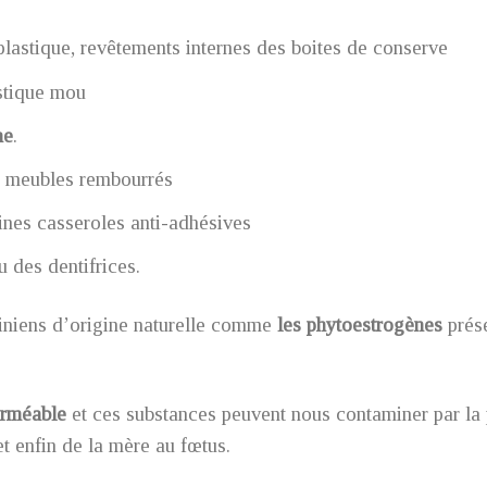
 plastique, revêtements internes des boites de conserve
astique mou
ne
.
 meubles rembourrés
ines casseroles anti-adhésives
 des dentifrices.
criniens d’origine naturelle comme
les phytoestrogènes
prés
erméable
et ces substances peuvent nous contaminer par la p
et enfin de la mère au fœtus.