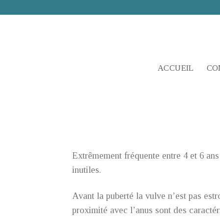
Skip
to
content
ACCUEIL
CO
Extrêmement fréquente entre 4 et 6 ans
inutiles.
Avant la puberté la vulve n’est pas estr
proximité avec l’anus sont des caractéri