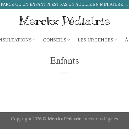
PARCE QU’UN ENFANT N’EST PAS UN ADULTE EN MINIATURE …
NSULTATIONS
CONSEILS
LES URGENCES
À
Enfants
Copyright 2026 ©
Merckx Pédiatrie
|
mentions légales