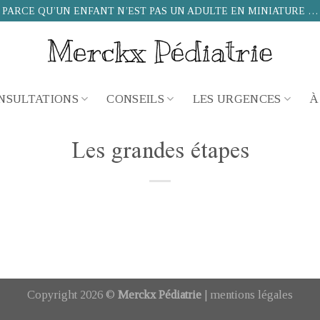
PARCE QU’UN ENFANT N’EST PAS UN ADULTE EN MINIATURE …
NSULTATIONS
CONSEILS
LES URGENCES
À
Les grandes étapes
Copyright 2026 ©
Merckx Pédiatrie
|
mentions légales