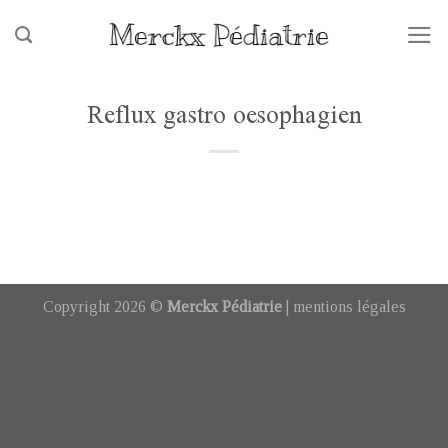
Skip
to
content
Reflux gastro oesophagien
Copyright 2026 ©
Merckx Pédiatrie
|
mentions légales