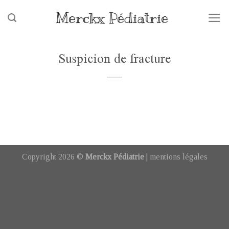
Skip
to
content
Suspicion de fracture
Copyright 2026 ©
Merckx Pédiatrie
|
mentions légales